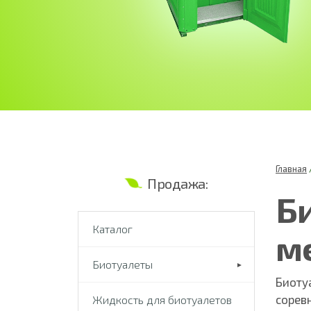
Главная
Продажа:
Б
Каталог
м
Биотуалеты
Биоту
соревн
Жидкость для биотуалетов