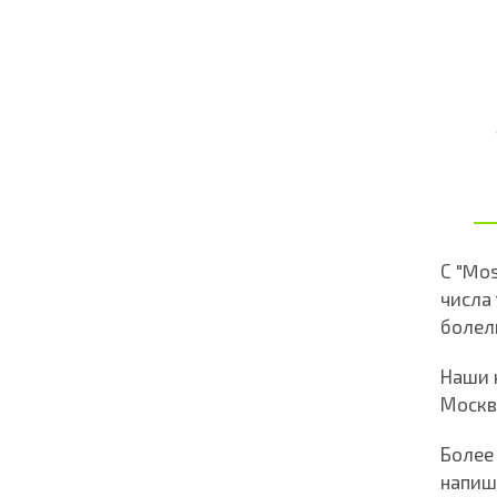
С "Mo
числа
болел
Наши 
Москв
Более
напиш