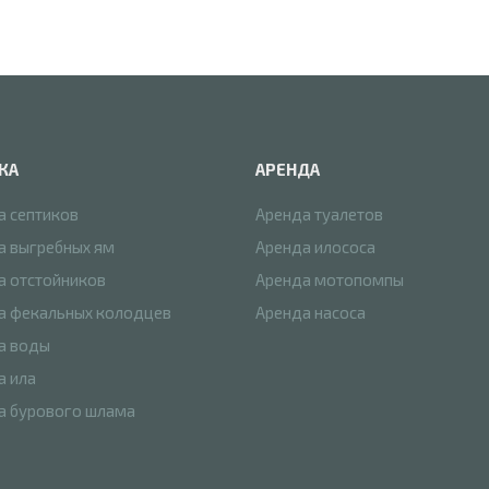
КА
АРЕНДА
а септиков
Аренда туалетов
а выгребных ям
Аренда илососа
а отстойников
Аренда мотопомпы
а фекальных колодцев
Аренда насоса
а воды
а ила
а бурового шлама