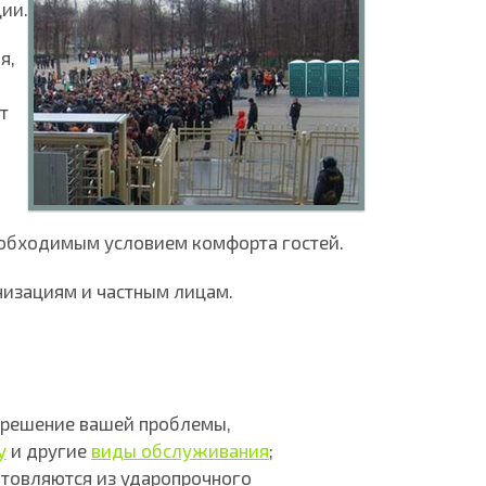
ии.
я,
т
еобходимым условием комфорта гостей.
изациям и частным лицам.
е решение вашей проблемы,
у
и другие
виды обслуживания
;
отовляются из ударопрочного